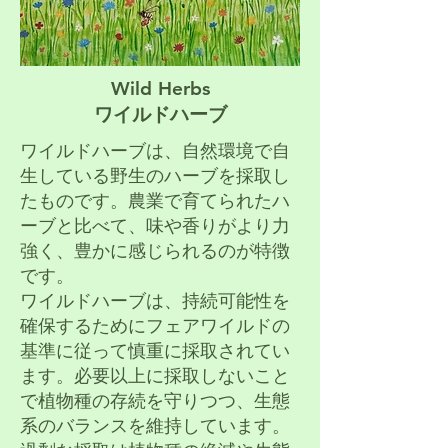
Wild Herbs
ワイルドハーブ
ワイルドハーブは、自然環境で自
生している野生のハーブを採取し
たもの
です。農業で育てられたハ
ーブと比べて、味や香りがより力
強く、豊かに
感じられるのが特徴
です。
ワイルドハーブは、持続可能性を
確保するためにフェアワイルドの
基準に
従って慎重に採取されてい
ます。必要以上に採取しないこと
で植物種の存
続を守りつつ、生態
系のバランスを維持しています。