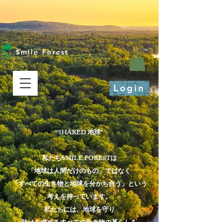
Smile Forest
Login
“SHARED 地球”
私たちSMILE FORESTは
「地球は人間だけのもの」ではなく
「すべての生き物と地球を分かち合う」という
考えを持っています。
私たちには、地球を守り