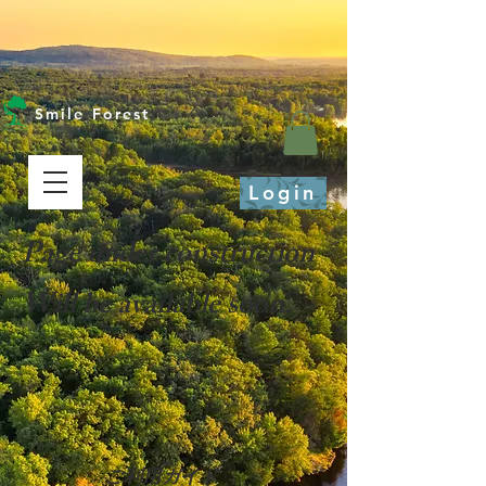
Smile Forest
Login
Page under construction
Will be available soon.
ご利用ガイド