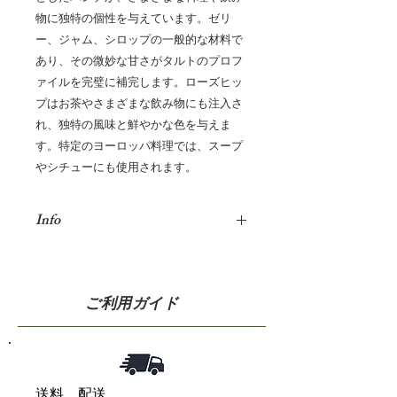
物に独特の個性を与えています。ゼリ
ー、ジャム、シロップの一般的な材料で
あり、その微妙な甘さがタルトのプロフ
ァイルを完璧に補完します。ローズヒッ
プはお茶やさまざまな飲み物にも注入さ
れ、独特の風味と鮮やかな色を与えま
す。特定のヨーロッパ料理では、スープ
やシチューにも使用されます。
Info
学名 Rosa canina
英名 Rose Hip
ご利用ガイド
和名 犬薔薇（イヌバ
ラ）
科名 バラ科
原産国 セルビア
使用部位 偽果
送料、配送