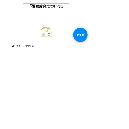
「梱包資材について」
返品・交換
商品に破損・汚損・不良があった
場合は、 お届け日より7日以内に
当店まで、メールまたはお電話に
てご連絡ください。
「返品・交換について」