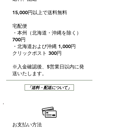
作用 綴下・収斂・保
湿・抗酸化
15,000円以上で送料無料
味と香り 甘い香りで、ほどよ
い酸味がある
宅配便
注意事項
長期間過剰に飲み
・本州（北海道・沖縄を除く）
続けると下痢をすることがあります
700円
のでご注意くださ
・北海道および沖縄 1,000円
い
クリックポスト 300円
※入金確認後、5営業日以内に発
送いたします。
「送料・配送について」
お支払い方法