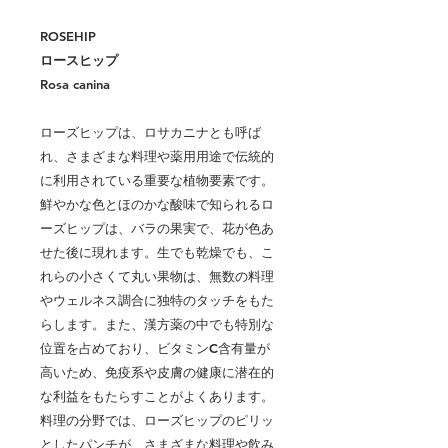
ROSEHIP
ロースヒップ
Rosa canina
ローズヒップは、ロサカニナとも呼ば
れ、さまざまな料理や薬用用途で伝統的
に利用されている重要な植物要素です。
鮮やかな色とほのかな酸味で知られるロ
ーズヒップは、バラの果実で、花が色あ
せた後に現れます。生でも乾燥でも、こ
れらの小さくて丸い果物は、無数の料理
やウェルネス調合に独特のタッチをもた
らします。また、漢方薬の中でも特別な
位置を占めており、ビタミン
C
含有量が
高いため、免疫系や皮膚の健康に潜在的
な利益をもたらすことがよくあります。
料理の分野では、ローズヒップのピリッ
としたパンチが、さまざまな料理や飲み