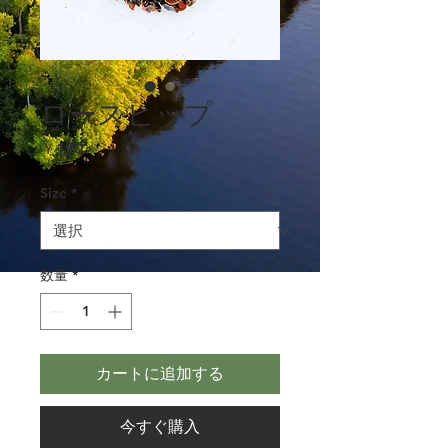
ロースヒップ
価
￥190
格
Size
*
数量
*
カートに追加する
今すぐ購入