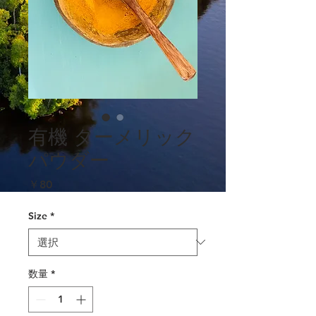
有機 ターメリック
パウダー
価
￥80
格
Size
*
数量
*