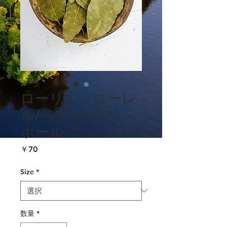
ローリエ（ローレ
ル/ベイリーフ）
ホール
価
￥70
格
Size
*
数量
*