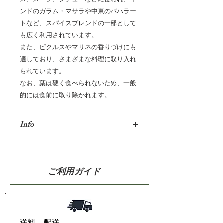
ンドのガラム・マサラや中東のバハラー
トなど、スパイスブレンドの一部として
も広く利用されています。
また、ピクルスやマリネの香りづけにも
適しており、さまざまな料理に取り入れ
られています。
なお、葉は硬く食べられないため、一般
的には食前に取り除かれます。
Info
学名 Laurus nobilis
和名 月桂樹（げっけい
じゅ）
ご利用ガイド
科名 クスノキ科
使用部位
葉
原産国
アルバニア
送料、配送