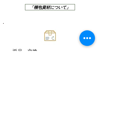
「梱包資材について」
返品・交換
商品に破損・汚損・不良があった
場合は、 お届け日より7日以内に
当店まで、メールまたはお電話に
てご連絡ください。
「返品・交換について」