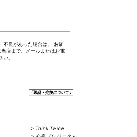
・不良があった場合は、 お届
に当店まで、メールまたはお電
さい。
「返品・交換について」
> Think Twice
> 心春プロジェクト