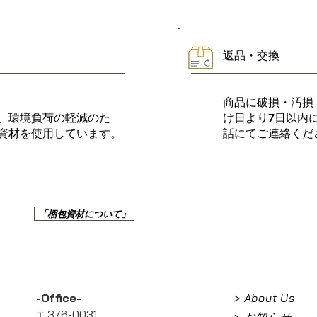
返品・交換
商品に破損・汚損
、環境負荷の軽減のた
け日より7日以内
資材を使用しています。
話にてご連絡くだ
「梱包資材について」
-Office-
> About Us
〒376-0031
> お知らせ