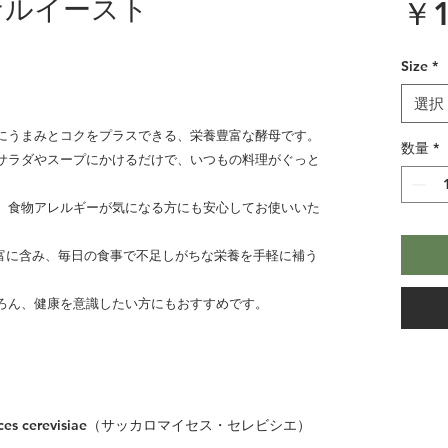
ナルイースト
￥1
Size
*
選択
にうまみとコクをプラスできる、栄養豊富な酵母です。
数量
*
サラダやスープにかけるだけで、いつもの料理がぐっと
、食物アレルギーが気になる方にも安心してお使いいた
豊富に含み、毎日の食事で不足しがちな栄養を手軽に補う
ろん、健康を意識したい方にもおすすめです。
erevisiae（サッカロマイセス・セレビシエ）