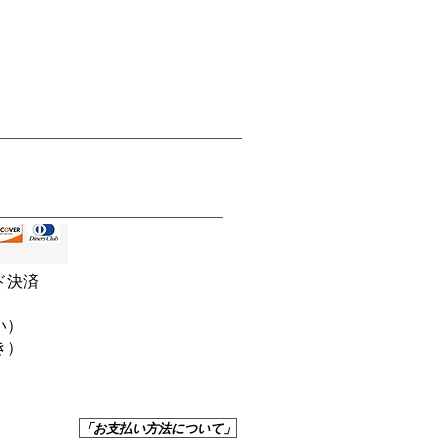
ド決済
い）
き）
「お支払い方法について」