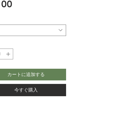
価
00
格
カートに追加する
今すぐ購入