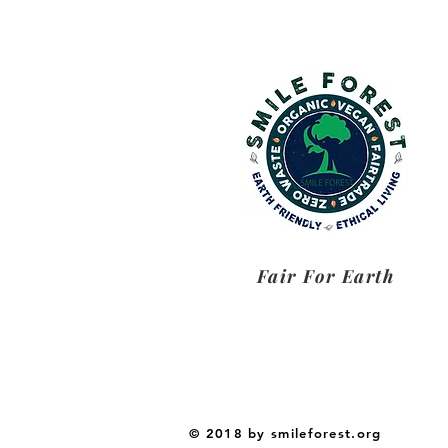
Fair For Earth
© 2018 by smileforest.org