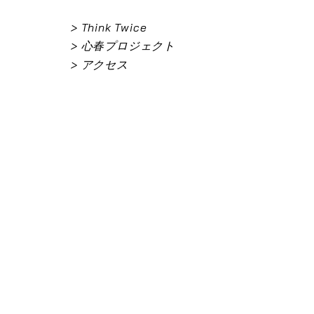
> Think Twice
> 心春プロジェクト
> アクセス