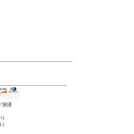
ド決済
い）
き）