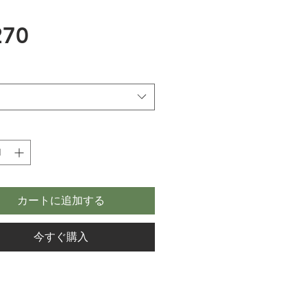
価
70
格
カートに追加する
今すぐ購入