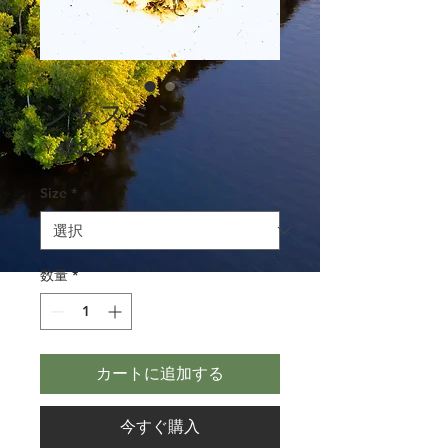
ジャスミン
価
￥450
格
Size
*
数量
*
カートに追加する
今すぐ購入