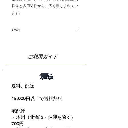
香りと多用途性から、広く親しまれてい
ます。
Info
学名 Jasminum officinale
英名 Jasmine
和名 素馨（ソケイ）・茉莉花
ご利用ガイド
（マツリカ）
科名 モクセイ科
原産国 スリランカ
使用部位 花
作用 鎮静・催淫・高揚・ホル
送料、配送
モン分泌調整
味と香り 甘い優雅な花の香りに、ス
15,000円以上で送料無料
ッキリとした後味
注意事項 妊娠中の方の飲用はご注意
宅配便
ください
・本州（北海道・沖縄を除く）
700円