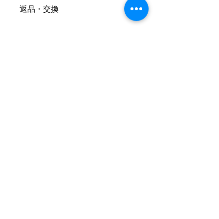
返品・交換
商品に破損・汚損・不良があった
場合は、 お届け日より7日以内に
当店まで、メールまたはお電話に
てご連絡ください。
「返品・交換について」
Fair For Earth