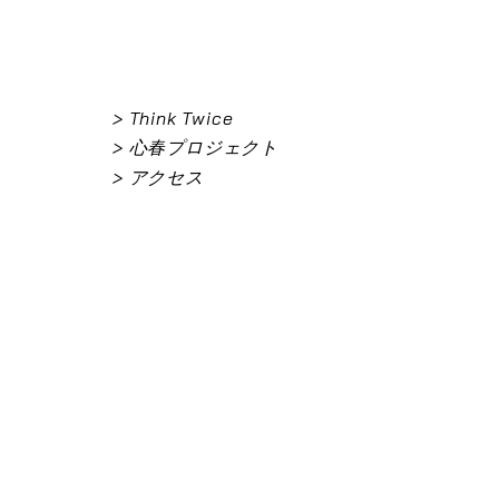
> Think Twice
> 心春プロジェクト
> アクセス