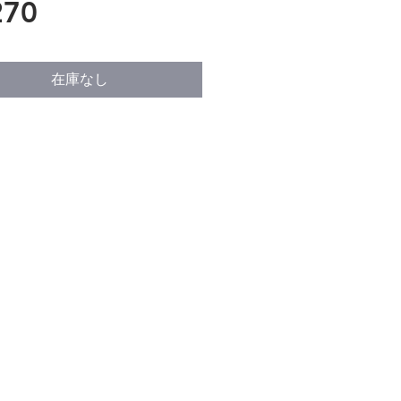
価
70
格
在庫なし