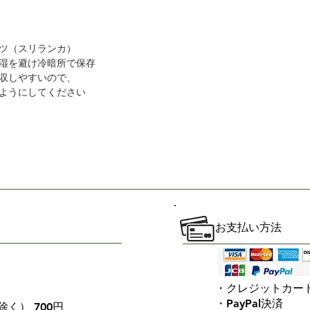
（スリランカ）
を避け冷暗所で保存
やすいので、
にしてください
お支払い方法
・クレジットカー
・PayPal決済
く） 700円