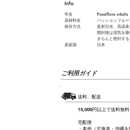
Info
学名 Passiflora edulis
原材料名 パッションフルーツ
保存方法 直射日光、高温多湿
開封後は湿気を吸収し
きちんと密封するよう
原産国 日本
ご利用ガイド
送料、配送
15,000円以上で送料無料
宅配便
・本州（北海道・沖縄を除