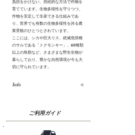
負担をかけない、持続的な方法で作物を
育てています。生物多様性を守りつつ、
作物を安定して生産できる仕組みであ
り、世界でも有数の生物多様性を誇る農
業景観のひとつとされています。
ここには、シカや巨大リス、絶滅危惧種
のサルである「トクモンキー」、60種類
以上の鳥類など、さまざまな野生生物が
暮らしており、豊かな自然環境が今も大
切に守られています。
Info
学名
Myristica
fragrans
科名
ヤブツバキ科
ご利用ガイド
使用部位
種子（仁）
原産国
スリランカ