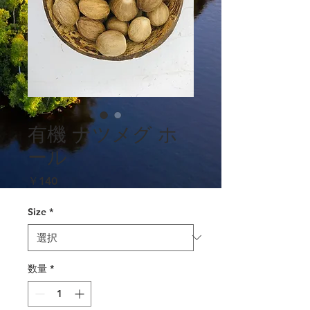
有機 ナツメグ ホ
ール
価
￥140
格
Size
*
数量
*