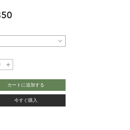
価
50
格
カートに追加する
今すぐ購入