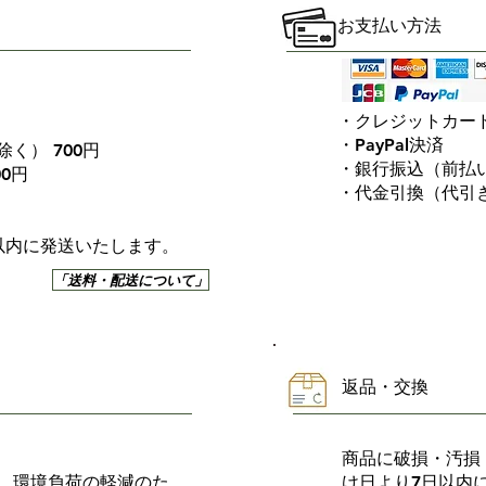
お支払い方法
・クレジットカー
・PayPal決済
く） 700円
・銀行振込（前払
00円
・代金引換（代引
以内に発送いたします。
「送料・配送について」
返品・交換
商品に破損・汚損
、環境負荷の軽減のた
け日より7日以内