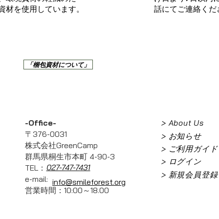
資材を使用しています。
話にてご連絡くだ
「梱包資材について」
-Office-
> About Us
〒376-0031
> お知らせ
株式会社GreenCamp
> ご利用ガイド
群馬県桐生市本町 4-90-3
> ログイン
027-747-7431
TEL：
> 新規会員登録
e-mail:
info@smileforest.org
営業時間：10:00～18.00