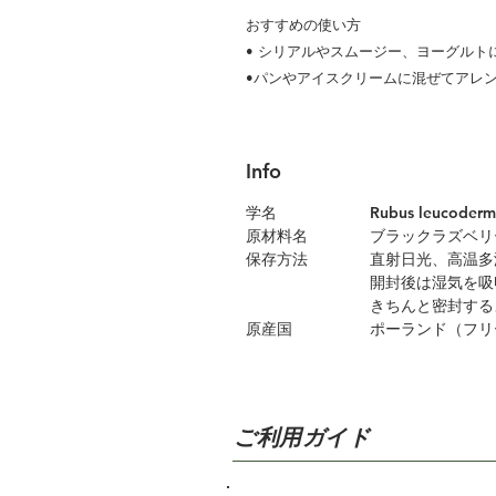
おすすめの使い方
• シリアルやスムージー、ヨーグルト
•パンやアイスクリームに混ぜてアレ
Info
学名 Rubus leucodermi
原材料名 ブラックラズベリー
保存方法 直射日光、高温多湿
開封後は湿気を吸収し
きちんと密封するよう
原産国 ポーランド（フリー
ご利用ガイド