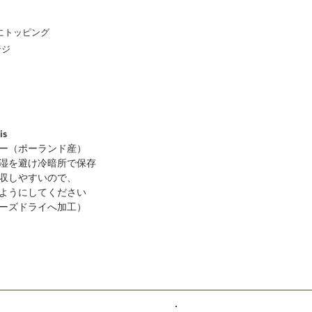
にトッピング
ンジ
s
（ポーランド産）
を避け冷暗所で保存
やすいので、
にしてください
ズドライへ加工）