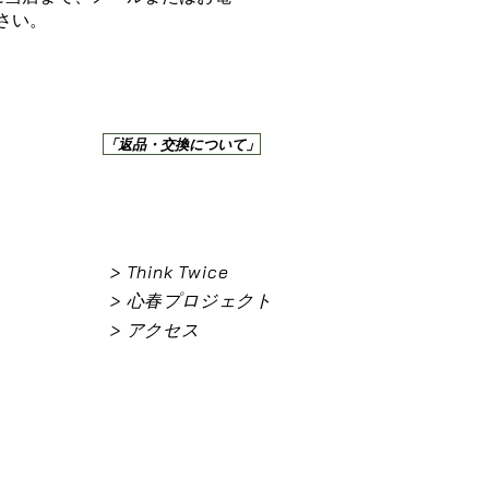
さい。
「返品・交換について」
> Think Twice
> 心春プロジェクト
> アクセス