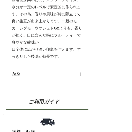
水分が一定のレベルで安定的に作られま
す。その為、香りや風味が特に際立って
良い生豆が出来上がります。一般のモ
カ シダモ ウオシュド
G2
よりも、香り
が強く、口に含んだ時にフルーティーで
爽やかな酸味が
口全体に広がり深い印象を与えます、す
っきりした後味が特長です。
Info
生産地
エチオピア
連邦民
主共和国
シダモ地方イルガチェフェ
地区
ご利用ガイド
等級
G2(
グレード
2)
品種
在来種
乾燥方法
天日乾
燥
送料、配送