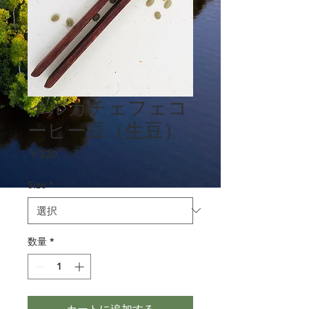
イルガチェフェコ
ーヒー豆（生豆）
価
￥320
格
Size
*
数量
*