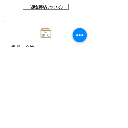
「梱包資材について」
返品・交換
商品に破損・汚損・不良があった
場合は、 お届け日より7日以内に
当店まで、メールまたはお電話に
てご連絡ください。
「返品・交換について」