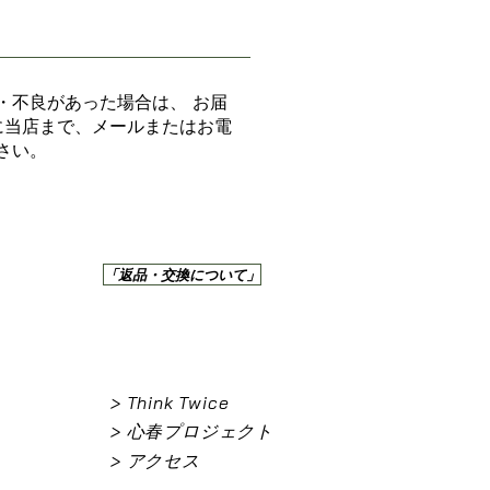
・不良があった場合は、 お届
に当店まで、メールまたはお電
さい。
「返品・交換について」
> Think Twice
> 心春プロジェクト
> アクセス